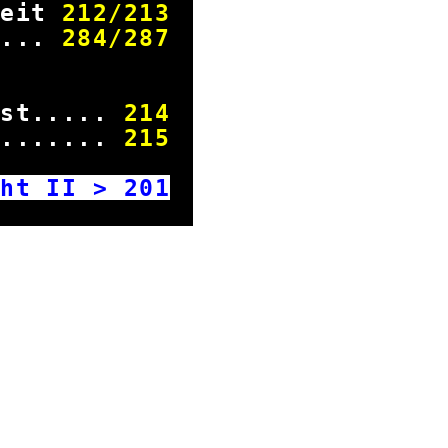
zeit
212
/
213
f...
284
/
287
FIFA
est.....
214
........
215
ht II >
201