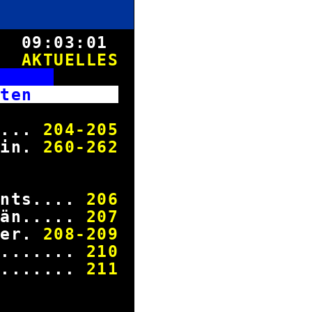
8.
09:03:01
AKTUELLES
T
richten
desliga
....
204
-
205
lin.
260
-
262
in Paris
ints....
206
rän.....
207
ner.
208
-
209
........
210
........
211
.Liga