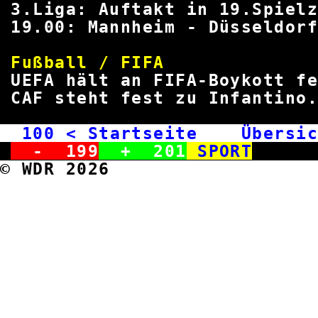
3.Liga: Auftakt in 19.Spiel
19.00: Mannheim - Düsseldor
Fußball / 
UEFA hält an FIFA-Boykott f
CAF steht fest zu Infantino
100
< Startseite Übersic
-
199
+
201
SPORT
© WDR 2026