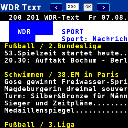
200
201
WDR-Text
Fr 07.0
WDR
SPOR
Sport: Nach
Fußball / 2.Bun
53.Spielzeit startet heute.
20.30: Auftakt Bochum - Ber
Schwimmen / 38.EM 
Gose gewinnt Freiwasser-Spr
Magdeburgerin dreimal souve
Turm: Silber&Bronze für Män
Sieger und Zeitpläne.......
Medaillenspiegel...........
Fußball / 3