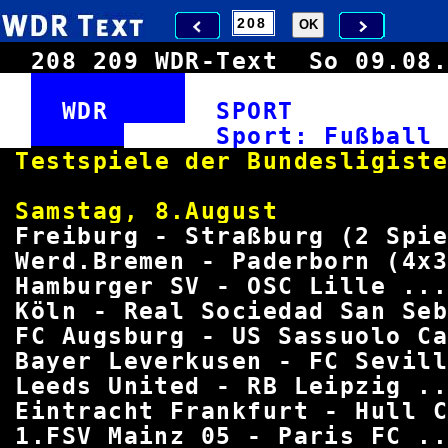
208
209
WDR-Text
So 09.0
WDR
SPOR
Sport: Fu
Testspiele der Bunde
Samstag, 8.A
Freiburg - Straßburg (2 Spie
Werd.Bremen - Paderborn (4x3
Hamburger SV - OSC Lille ...
Köln - Real Sociedad San Se
FC Augsburg - US Sassuolo Ca
Bayer Leverkusen - FC Sevill
Leeds United - RB Leipzig ..
Eintracht Frankfurt - Hull C
1.FSV Mainz 05 - Paris FC ..