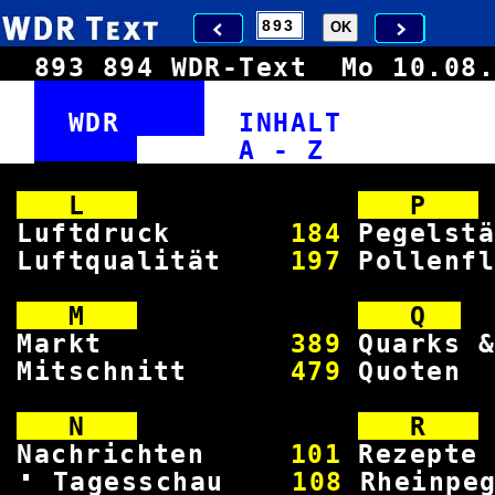
893
894
WDR-Text
Mo 10.0
WDR
INHAL
A -
L
P
Luftdruck
184
Pegel
Luftqualität
197
Poll
M
Q
Markt
389
Quark
Mitschnitt
479
Qu
N
R
Nachrichten
101
Rez
Tagesschau
108
Rhei