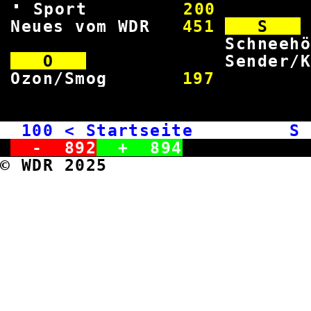
Sport
200
Neues vom WDR
451
S
Schneehö
O
Sender
Ozon/Smog
197
100
< Startseite S b
-
892
+
894
© WDR 2025