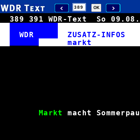
389
391
WDR-Text
So 09.0
WDR
ZUSATZ-INFO
mar
Markt
macht Somm