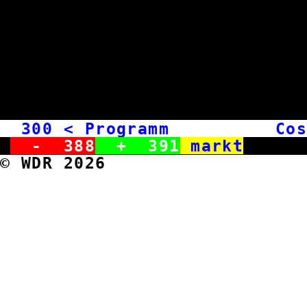
300
< Programm Cosm
-
388
+
391
markt
© WDR 2026