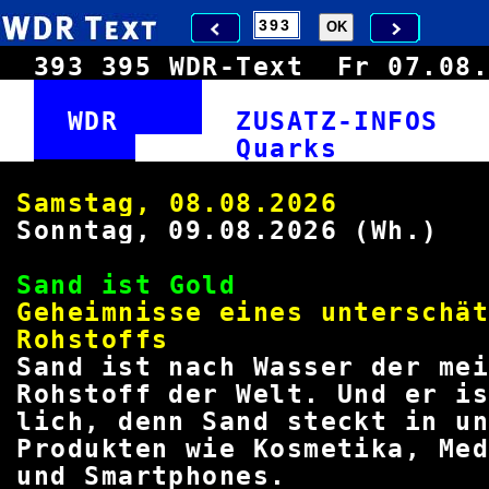
393
395
WDR-Text
Fr 07.0
WDR
ZUSATZ-INFO
Qua
Samstag, 08.08.2026 09
Sonntag, 09.08.2026 (Wh.) 
Sand ist 
Geheimnisse eines unte
Rohsto
Sand ist nach Wasser der me
Rohstoff der Welt. Und er is
lich, denn Sand steckt in 
Produkten wie Kosmetika, M
und Smartph