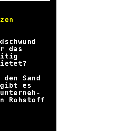
Gold
rschätzen
ffs
andschwund
as für das
ichzeitig
re bietet?
ir den Sand
en gibt es
r unterneh-
en Rohstoff
nutzen?