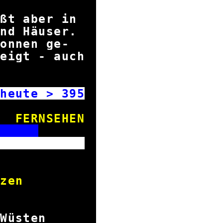
eßt aber in
und Häuser.
 Tonnen ge-
eigt - auch
ns.
heute >
395
FERNSEHEN
S
rks
Gold
rschätzen
ffs
den Wüsten