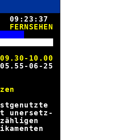
8.
09:23:38
FERNSEHEN
S
rks
.30-10.00
05.55-06-25
Gold
rschätzen
ffs
istgenutzte
t unersetz-
unzähligen
edikamenten
ones.