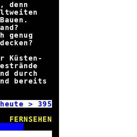
 aus, denn
weltweiten
ürs Bauen.
ich Sand?
noch genug
zu decken?
her Küsten-
seestrände
Sand durch
ind bereits
hwunden.
heute >
395
FERNSEHEN
S
rks