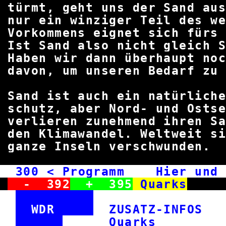
türmt, geht uns der Sand
nur ein winziger Teil des 
Vorkommens eignet sich f
Ist Sand also nicht gle
Haben wir dann überhaupt 
davon, um unseren Bedarf 
Sand ist auch ein natürlic
schutz, aber Nord- und Ost
verlieren zunehmend ihren 
den Klimawandel. Weltweit s
ganze Inseln versc
300
< Programm Hier und 
-
392
+
395
Quarks
WDR
ZUSATZ-INFO
Qua