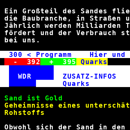
Ein Großteil des Sandes fli
die Baubranche, in Straßen 
Jährlich werden Milliarden
fördert und der Verbrauch st
bei u
300
< Programm Hier und 
-
392
+
395
Quarks
WDR
ZUSATZ-INFO
Qua
Sand ist 
Geheimnisse eines unte
Rohsto
Obwohl sich der Sand in 