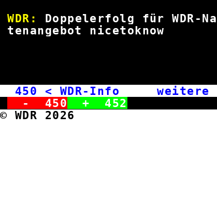
WDR:
Doppelerfolg für WDR
tenangebot nicet
450
< WDR-Info weitere M
-
450
+
452
© WDR 2026