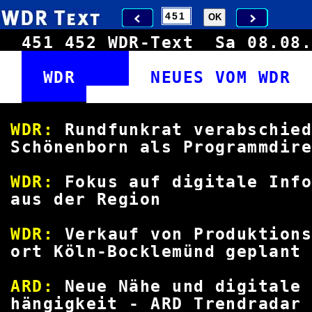
451
452
WDR-Text
Sa 08.0
WDR
NEUES VOM WD
WDR:
Rundfunkrat verabsch
Schönenborn als Programmd
WDR:
Fokus auf digitale I
aus der Re
WDR:
Verkauf von Produkt
ort Köln-Bocklemünd g
ARD:
Neue Nähe und digi
hängigkeit - ARD Trendrad