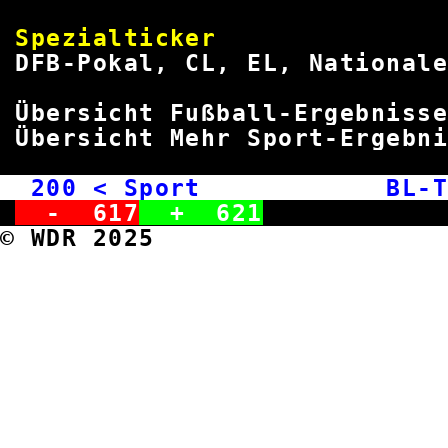
Spezialti
DFB-Pokal, CL, EL, National
Übersicht Fußball-Ergebniss
Übersicht Mehr Sport-Ergebn
200
< Sport BL-Tic
-
617
+
621
© WDR 2025