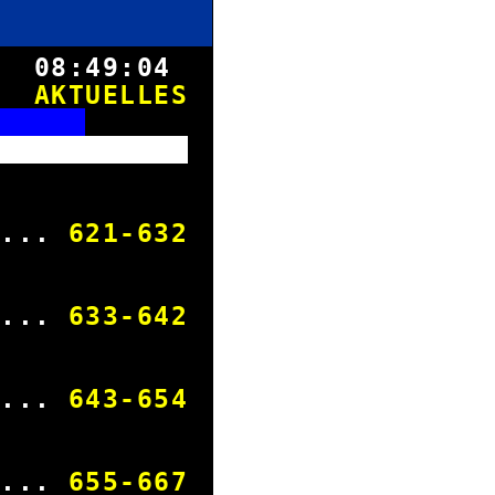
8.
08:49:04
AKTUELLES
T
Ticker
änner
....
621
-
632
rauen
....
633
-
642
liga
....
643
-
654
ga
....
655
-
667