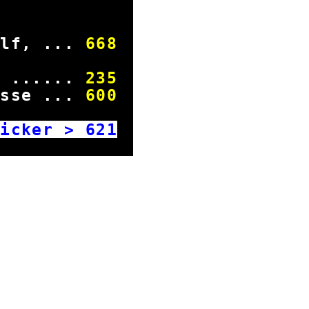
cker
elf, ...
668
e ......
235
isse ...
600
ker >
621