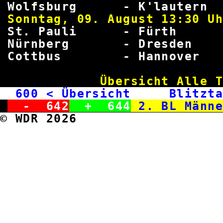
Wolfsburg - K'laute
Sonntag, 09. August 
St. Pauli - Fürt
Nürnberg - Dresde
Cottbus - Hannove
Übersicht Alle 
600
< Übersicht Blitzta
-
642
+
644
2. BL Männ
© WDR 2026