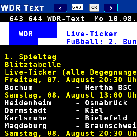
643
644
WDR-Text
Mo 10.0
WDR
Live-Ticke
Fußball: 2. Bun
1. Spie
Blitztabe
Live-Ticker (alle Begeg
Freitag, 07. August 
Bochum - Hertha BS
Samstag, 08. August 
Heidenheim - Osnabrü
Darmstadt - Kie
Karlsruhe - Bielefe
Magdeburg - Braunschw
Samstag, 08. August 