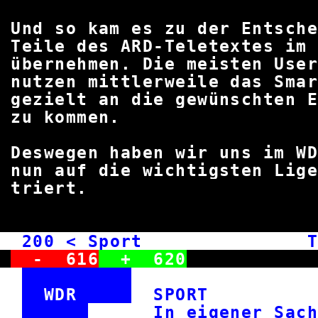
Und so kam es zu der Ent
Teile des ARD-Teletextes
übernehmen. Die meisten 
nutzen mittlerweile das Sma
gezielt an die gewünschten
zu komm
Deswegen haben wir uns im W
nun auf die wichtigsten Li
trier
200
< Sport Tic
-
616
+
620
WDR
SPOR
In eigener