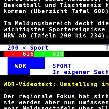
Basketball und Tischtenni
kommen (Übersicht Tafel
600
Im Meldungsbereich deckt d
wichtigsten Sportereigniss
NRW ab (Tafeln
200
bis
234
200
< Sport Tic
-
616
+
620
WDR
SPOR
In eigener
WDR-Videotext: Umstellun
Der regionale Fokus hat sich
sie werden aber nun umfas
mehr Meldungstafeln über all