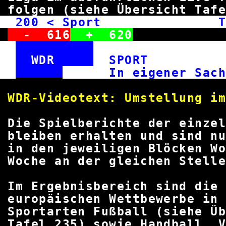
folgen (siehe Übersicht Taf
200
< Sport Tic
-
616
+
620
WDR
SPOR
In eigener
WDR-Videotext: Umstellun
Die Spielberichte der einzel
bleiben erhalten und sind nu
in den jeweiligen Blöcken
Woche an der gleichen Stell
Im Ergebnisbereich 
europäischen Wettbewer
Sportarten Fußball (siehe
Tafel
235
) sowie Handball, 