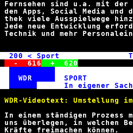
Fernsehen sind u.a. mit de
den Apps, Social Media und
thek viele Ausspielwege hin
Jede neue Entwicklung erfo
Technik und mehr Person
200
< Sport Tic
-
616
+
620
WDR
SPOR
In eigener
WDR-Videotext: Umstellun
In einem ständigen Prozess
uns überlegen, in welchen Be
Kräfte freimachen 