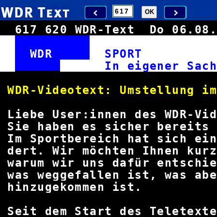
617
620
WDR-Text
Do 06.0
WDR
SPOR
In eigener
WDR-Videotext: Umstellun
Liebe User:innen des WDR-V
Sie haben es sicher bereit
Im Sportbereich hat sich ei
dert. Wir möchten Ihnen kurz
warum wir uns dafür entschi
was weggefallen ist, was ab
hinzugekommen
Seit dem Start des Teletex