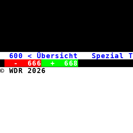
600
< Übersicht Spezial 
-
666
+
668
© WDR 2026