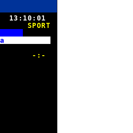
8.
13:10:01
SPORT
r
. Liga
l -:-