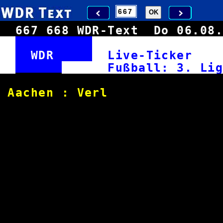
667
668
WDR-Text
Do 06.0
WDR
Live-Ticke
Fußball: 3
Aachen : Ver