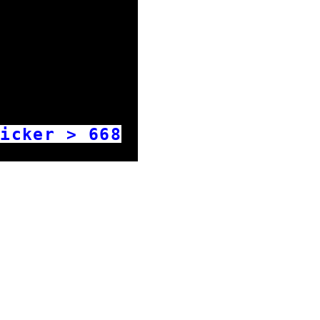
Ticker >
668