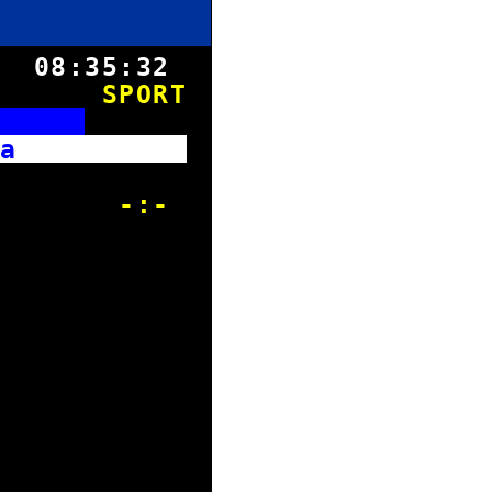
8.
08:35:32
SPORT
r
. Liga
ssen -:-