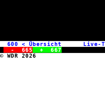
600
< Übersicht Live-T
-
665
+
667
© WDR 2026