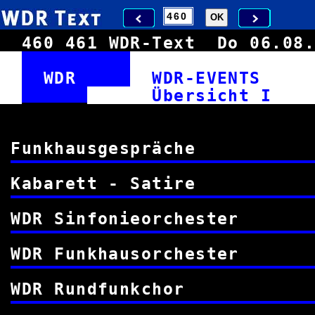
460
461
WDR-Text
Do 06.0
WDR
WDR-EVENT
Übersic
Funkhausgespr
Kabarett - Sa
WDR Sinfonieorch
WDR Funkhausorch
WDR Rundfunk