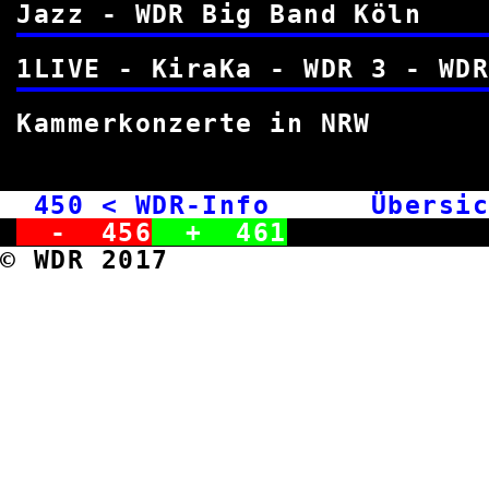
Jazz - WDR Big Ban
1LIVE - KiraKa - WDR 3 
Kammerkonzerte i
450
< WDR-Info Übersic
-
456
+
461
© WDR 2017