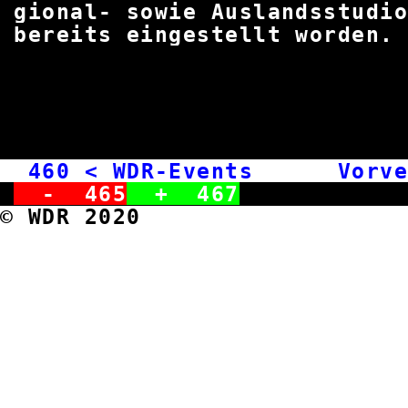
gional- sowie Auslandsst
bereits eingestellt
460
< WDR-Events Vorve
-
465
+
467
© WDR 2020