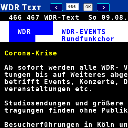
466
467
WDR-Text
So 09.0
WDR
WDR-EVENT
Rundfun
Corona-K
Ab sofort werden alle WDR-
tungen bis auf Weiteres ab
betrifft Events, Konzerte, D
veranstaltunge
Studiosendungen und größere
tragungen finden ohne Publ
Besucherführungen in Köln 