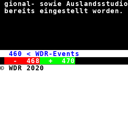
gional- sowie Auslandsst
bereits eingestellt
460
< WDR-Events J
-
468
+
470
© WDR 2020