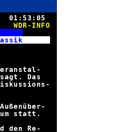
8.
01:53:05
WDR-INFO
S
Klassik
rise
 Veranstal-
gesagt. Das
iskussions-
n etc.
 Außenüber-
ikum statt.
und den Re-