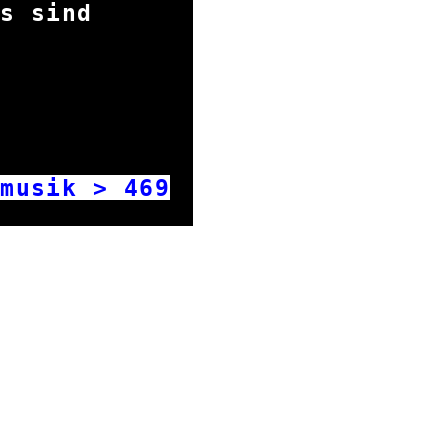
udios sind
 worden.
musik >
469