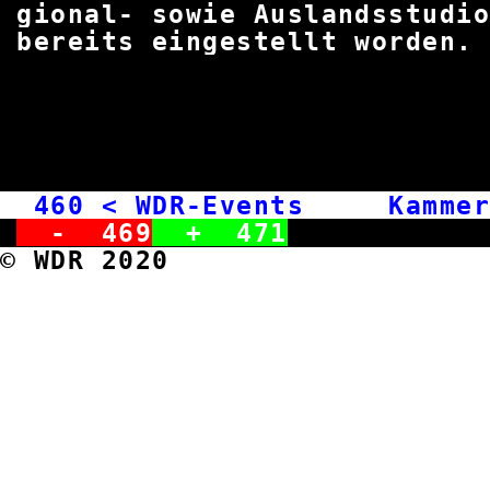
gional- sowie Auslandsst
bereits eingestellt
460
< WDR-Events Kammer
-
469
+
471
© WDR 2020