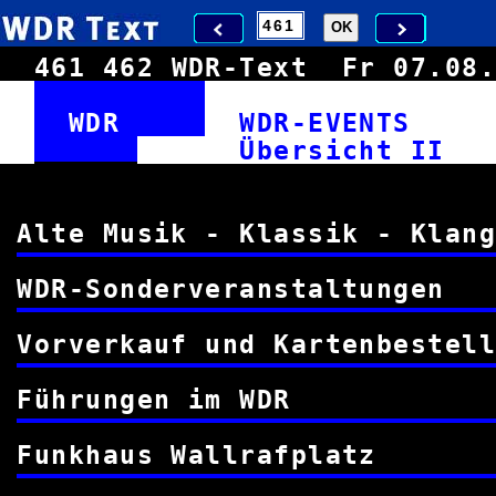
461
462
WDR-Text
Fr 07.0
WDR
WDR-EVENT
Übersic
Alte Musik - Klassik - Kl
WDR-Sonderveranstal
Vorverkauf und Kartenbes
Führungen im
Funkhaus Wallraf