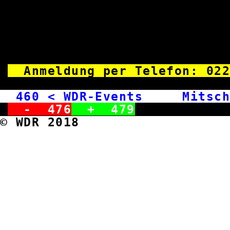
Anmeldung per Telefon: 02
460
< WDR-Events Mitsch
-
476
+
479
© WDR 2018