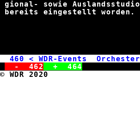
gional- sowie Auslandsst
bereits eingestellt
460
< WDR-Events Orcheste
-
462
+
464
© WDR 2020