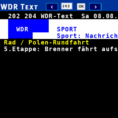
202
204
WDR-Text
Sa 08.0
WDR
SPOR
Sport: Nach
Rad / Polen-Run
5.Etappe: Brenner fährt auf