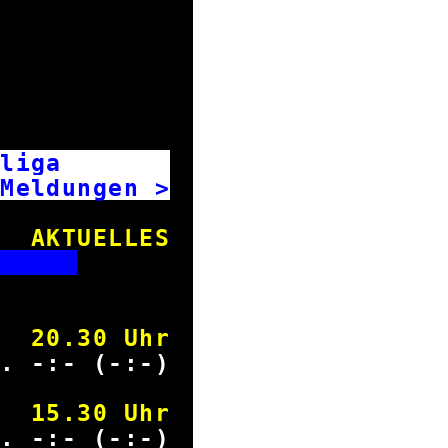
desliga
ldungen >
AKTUELLES
T
Spieltag
20.30 Uhr
. -:- (-:-)
15.30 Uhr
. -:- (-:-)