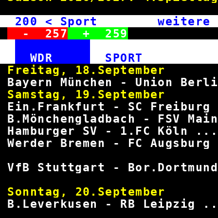
200
< Sport weitere Me
-
257
+
259
WDR
SPOR
Freitag, 18.September 
Bayern München - Union Berli
Samstag, 19.September 
Ein.Frankfurt - SC Freiburg 
B.Mönchengladbach - FSV Main
Hamburger SV - 1.FC Köln ...
Werder Bremen - FC Augsburg 
VfB Stuttgart - Bor.Dortmun
Sonntag, 20.September 
B.Leverkusen - RB Leipzig ..