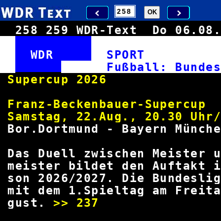
258
259
WDR-Text
Do 06.0
WDR
SPOR
Fußball: Bun
Supercup 
Franz-Beckenbauer-
Samstag, 22.Aug., 20.30 Uhr
Bor.Dortmund - Bayern Münche
Das Duell zwischen Meister
meister bildet den Auftakt 
son 2026/2027. Die Bundesl
mit dem 1.Spieltag am Frei
gust.
>>
237