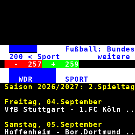
Fußball: Bun
200
< Sport weitere Me
-
257
+
259
WDR
SPOR
Saison 2026/2027: 2.
Freitag, 04.September 
VfB Stuttgart - 1.FC Köln ..
Samstag, 05.September 
Hoffenheim - Bor.Dortmund ..