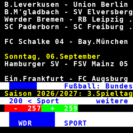
B.Leverkusen - Union Berlin 
B.M'gladbach - SV Elversber
Werder Bremen - RB Leipzig .
SC Paderborn - SC Freiburg .
FC Schalke 04 - Bay.München 
Sonntag, 06.September 
Hamburger SV - FSV Mainz 05 
Ein.Frankfurt - FC Augsburg 
Fußball: Bun
Saison 2026/2027: 3.
200
< Sport weitere Me
-
257
+
259
WDR
SPOR