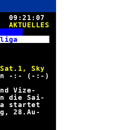
8.
09:21:08
AKTUELLES
T
desliga
2026
Supercup
/Sat.1, Sky
n -:- (-:-)
 und Vize-
in die Sai-
iga startet
tag, 28.Au-