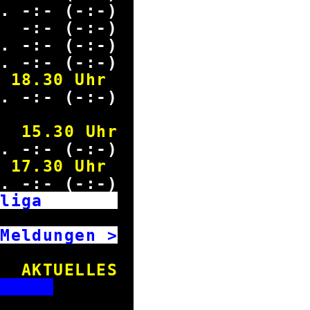
. -:- (-:-)
g -:- (-:-)
. -:- (-:-)
. -:- (-:-)
18.30 Uhr
. -:- (-:-)
15.30 Uhr
. -:- (-:-)
17.30 Uhr
. -:- (-:-)
desliga
Spieltag
ldungen >
AKTUELLES
T