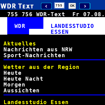
755
756
WDR-Text
Fr 07.0
WDR
LANDESSTUDI
ESS
Aktuel
Nachrichten au
Sport-Nachric
Wetter aus der 
Heu
Heute Na
Morg
Aussich
Landesstudio