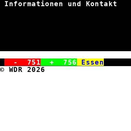
Informationen und K
-
751
+
756
Essen
© WDR 2026