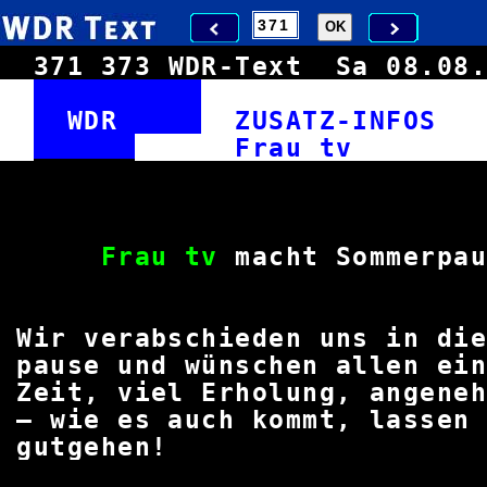
371
373
WDR-Text
Sa 08.0
WDR
ZUSATZ-INFO
Frau
Frau tv
macht Somm
Wir verabschieden uns in d
pause und wünschen allen e
Zeit, viel Erholung, angene
– wie es auch kommt, lassen 
gutgeh