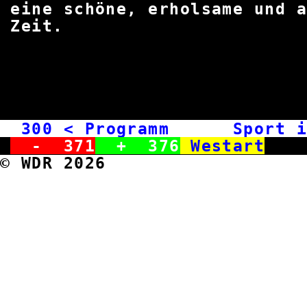
eine schöne, erholsame und
Zei
300
< Programm Sport i
-
371
+
376
Westart
© WDR 2026