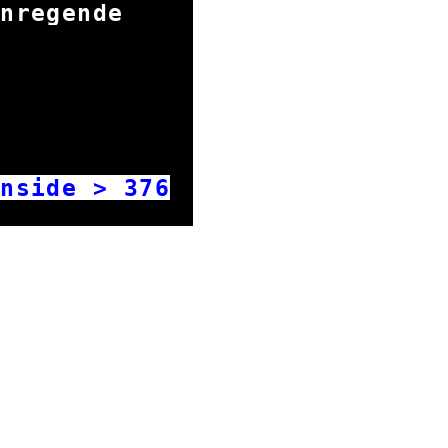
 anregende
t.
nside >
376