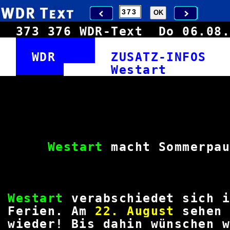
373
376
WDR-Text
Do 06.0
WDR
ZUSATZ-INFO
West
Westart
macht Som
Westart
verabschiedet si
Ferien. Am
22. August
sehe
wieder! Bis dahin wünschen