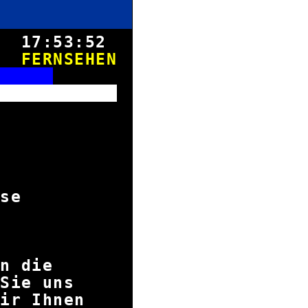
8.
17:53:52
FERNSEHEN
S
art
merpause
ch in die
n Sie uns
 wir Ihnen