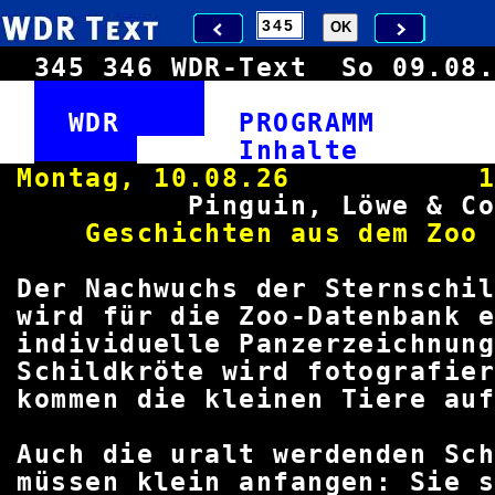
345
346
WDR-Text
So 09.0
WDR
PROGRAM
Inha
Montag, 10.08.26 13.
Pinguin, Löwe
Geschichten aus dem Z
Der Nachwuchs der Sternsc
wird für die Zoo-Datenbank e
individuelle Panzerzeich
Schildkröte wird fotograf
kommen die kleinen Tiere auf
Auch die uralt werdenden S
müssen klein anfangen: Sie