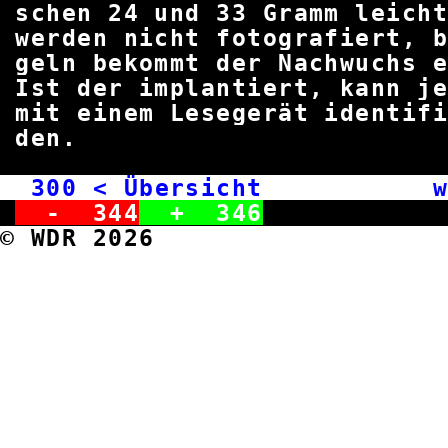
schen 24 und 33 Gramm leich
werden nicht fotografiert, 
geln bekommt der Nachwuchs 
Ist der implantiert, kann 
mit einem Lesegerät identif
de
300
< Übersicht we
-
344
+
346
© WDR 2026