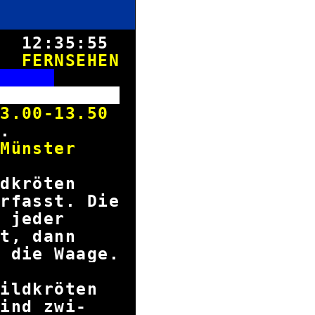
8.
12:35:55
FERNSEHEN
M
lte
00-13.50
 & Co.
oo Münster
hildkröten
rfasst. Die
nung jeder
iert, dann
 die Waage.
childkröten
 sind zwi-