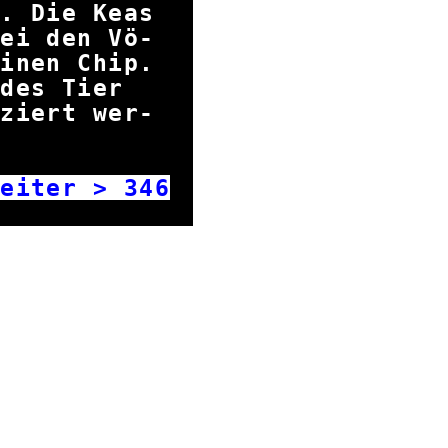
t. Die Keas
bei den Vö-
einen Chip.
jedes Tier
iziert wer-
n.
iter >
346