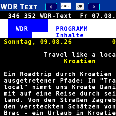
346
352
WDR-Text
Fr 07.0
WDR
PROGRAM
Inha
Sonntag, 09.08.26 03
Travel like a
Kroa
Ein Roadtrip durch Kroati
ausgetretener Pfade: In "Tr
local" nimmt uns Kroate Dan
mit auf eine Reise durch s
land. Von den Straßen Zagr
den versteckten Schätzen vo
Brac - ein Urlaub in Kroat