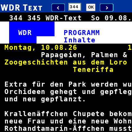
344
345
WDR-Text
So 09.0
WDR
PROGRAM
Inha
Montag, 10.08.26 12.
Papageien, Palme
Zoogeschichten aus dem Loro
Tene
Extra für den Park werden w
Orchideen gehegt und gepfleg
und neu gepfl
Krallenäffchen Chupete be
neue Frau und eine neue Wo
Rothandtamarin-Äffchen muss