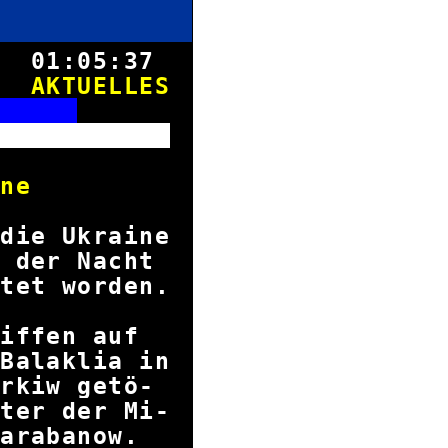
8.
01:05:37
AKTUELLES
N
chau
f Ukraine
die Ukraine
n der Nacht
tet worden.
griffen auf
Balaklia in
arkiw getö-
ter der Mi-
 Karabanow.