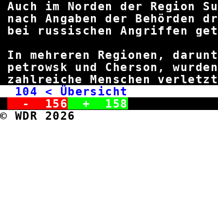
Auch im Norden der Region 
nach Angaben der Behörden dr
bei russischen Angriffe
In mehreren Regionen, darun
petrowsk und Cherson, wu
zahlreiche Menschen v
104
< Übersicht w
-
156
+
158
© WDR 2026