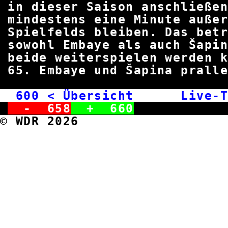
in dieser Saison ansc
mindestens eine Minute auß
Spielfelds bleiben. Das
sowohl Embaye als auch Š
beide weiterspielen werd
65. Embaye und Šapina p
600
< Übersicht Live-T
-
658
+
660
© WDR 2026