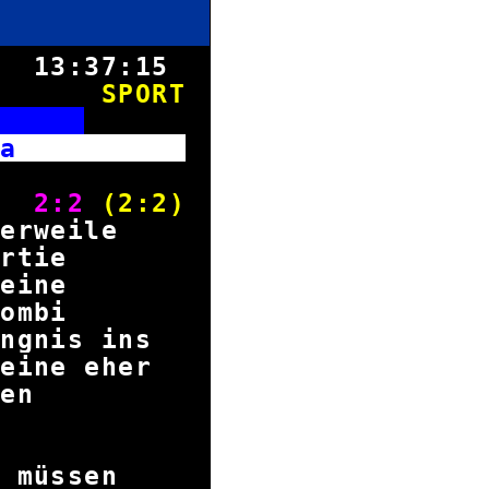
8.
13:37:15
SPORT
r
. Liga
rg
2:2
(2:2)
ttlerweile
er Partie
mals eine
 Kinsombi
rängnis ins
t eine eher
uf beiden
n.
ur neuen
ler müssen