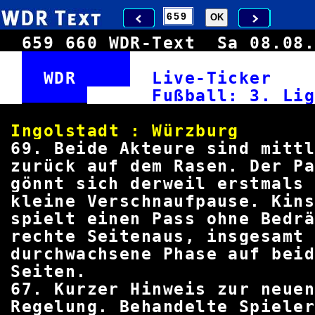
659
660
WDR-Text
Sa 08.0
WDR
Live-Ticke
Fußball: 3
Ingolstadt : Würzbu
69. Beide Akteure sind mi
zurück auf dem Rasen. D
gönnt sich derweil erst
kleine Verschnaufpause.
spielt einen Pass ohne Bed
rechte Seitenaus, insgesam
durchwachsene Phase a
Seite
67. Kurzer Hinweis z
Regelung. Behandelte Spie