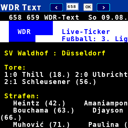
658
659
WDR-Text
So 09.0
WDR
Live-Ticke
Fußball: 3
SV Waldhof : Düsseldorf
Tor
1:0 Thill (18.) 2:0 Ulbr
2:1 Schleusener
Straf
Heintz (42.)
Amaniamp
Bouchama (63.)
Djays
(66
Muhović (71.)
Pauli