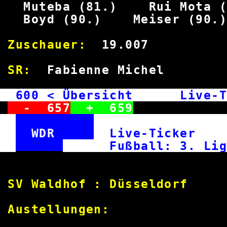
Muteba (81.)
Rui Mo
Boyd (90.)
Meiser
Zuschauer:
19.
SR:
Fabienne M
600
< Übersicht Live-T
-
657
+
659
WDR
Live-Ticke
Fußball: 3
SV Waldhof : Düsseldorf
Austellun