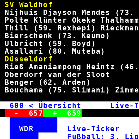
SV Wald
Nijhuis Djayson Mendes (7
Polte Klünter Okeke T
Thill (59. Rexhepi) R
Bierschenk (73.
Ulbricht (59.
Asallari (80. M
Düsseld
Rieß Amaniampong Heintz (4
Oberdorf van de
Benger (62. A
Bouchama (75. Slimani) 
600
< Übersicht Live-T
-
657
+
659
WDR
Live-Ticke
Fußball: 3