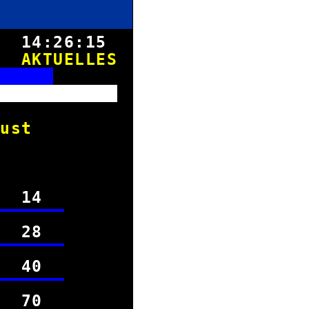
8.
14:26:15
AKTUELLES
N
7. August
5 14
4 28
9 40
9 70