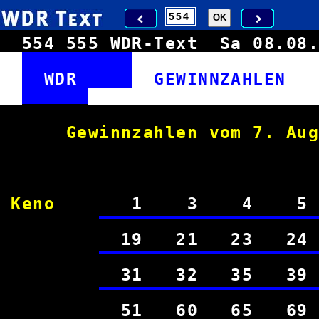
554
555
WDR-Text
Sa 08.0
WDR
GEWINNZAHLE
Gewinnzahlen vom 
Keno
1 3 4 
19 21 23 2
31 32 35 3
51 60 65 6