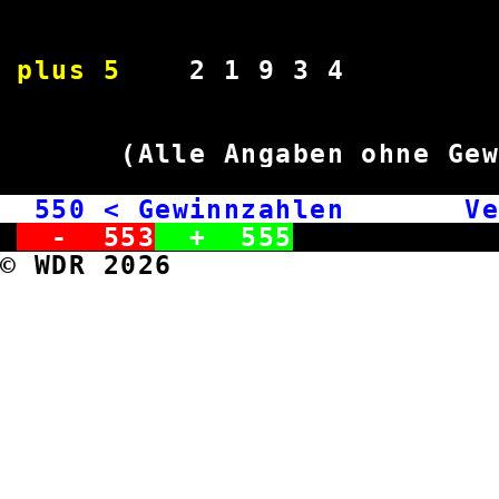
plus 5
2 1 9
(Alle Angaben ohne
550
< Gewinnzahlen Ve
-
553
+
555
© WDR 2026