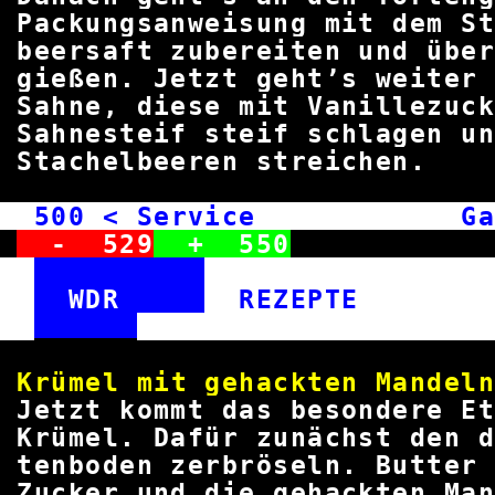
Packungsanweisung mit de
beersaft zubereiten und über
gießen. Jetzt geht’s weit
Sahne, diese mit Vanillezu
Sahnesteif steif schlagen 
Stachelbeeren str
500
< Service Garte
-
529
+
550
WDR
REZEPT
Krümel mit gehackten
Jetzt kommt das besondere 
Krümel. Dafür zunächst den 
tenboden zerbröseln. Butte
Zucker und die gehackten M