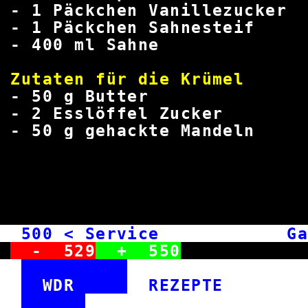
- 1 Päckchen Vanil
- 1 Päckchen Sah
-
400
ml Sa
Zutaten für die
- 50 g Bu
- 2 Esslöffel 
- 50 g gehackte 
500
< Service Garte
-
529
+
550
WDR
REZEPT