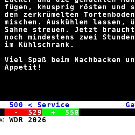
fügen, knusprig rösten und 
den zerkrümelten Tortenbo
mischen. Auskühlen lassen
Sahne streuen. Jetzt brauch
noch mindestens zwei Stunde
im Kühlsch
Viel Spaß beim Nachbacken
Appet
500
< Service Garte
-
529
+
550
© WDR 2026