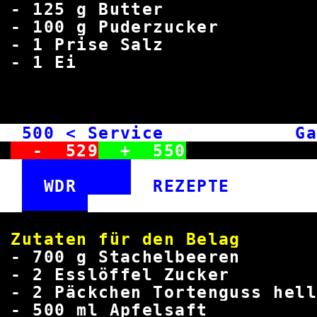
-
125
g But
-
100
g Puderz
- 1 Prise 
- 1 
500
< Service Garte
-
529
+
550
WDR
REZEPT
Zutaten für den
-
700
g Stachelb
- 2 Esslöffel 
- 2 Päckchen Torteng
-
500
ml Apfel