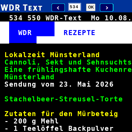
534
550
WDR-Text
Mo 10.0
WDR
REZEPT
Lokalzeit Münst
Cannoli, Sekt und Sehnsuc
Eine frühlingshafte Kuchenr
Münster
Sendung vom 23. M
Stachelbeer-Streus
Zutaten für den M
-
200
g Me
- 1 Teelöffel Bac