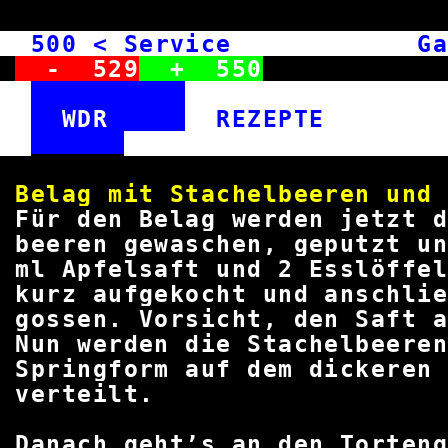
500
< Service Garte
-
529
+
550
WDR
REZEPT
Belag mit Stachelbeeren
Für den Belag werden jetzt d
beeren gewaschen, geputzt u
ml Apfelsaft und 2 Esslöff
kurz aufgekocht und anschli
gossen. Vorsicht, den Saft
Nun werden die Stachelbeer
Springform auf dem dickere
vertei
Danach geht’s an den Torte