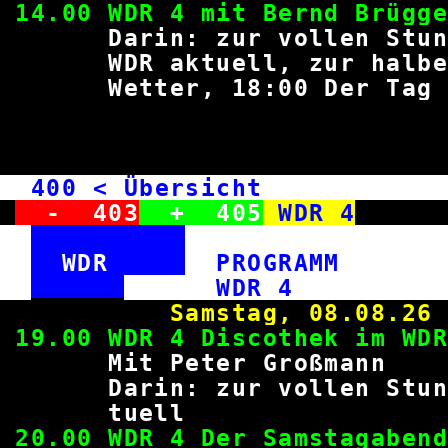
14.00 WDR 4 mit Bernd 
Darin: zur vollen Stund
WDR aktuell, zur halb
Wetter, 18:00 Der Tag
400
< Übersicht WD
-
403
+
405
WDR 4
WDR
PROGRAM
WDR
Samstag, 0
19.00 WDR 4 Discothe
Mit Peter Gro
Darin: zur vollen Stund
tue
20.00 WDR 4 Der Samstagaben