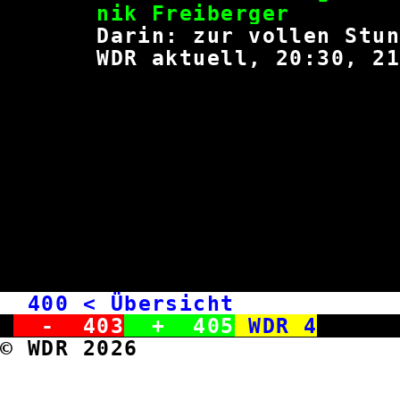
nik Freib
Darin: zur vollen Stund
WDR aktuell, 20:30, 21:
400
< Übersicht WD
-
403
+
405
WDR 4
© WDR 2026