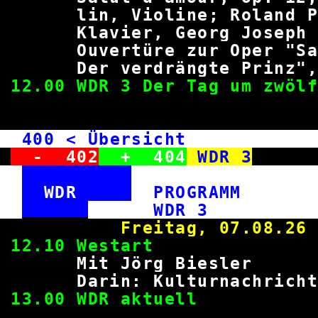
lin, Violine; Roland 
Klavier, Georg Joseph
Ouvertüre zur Oper "Sa
Der verdrängte Prin
12.00 WDR 3 Der Tag 
400
< Übersicht WD
-
402
+
404
WDR 3
WDR
PROGRAM
WDR
Freitag, 0
12.10 Wes
Mit Jörg Bi
Darin: Kulturnach
13.00 WDR ak