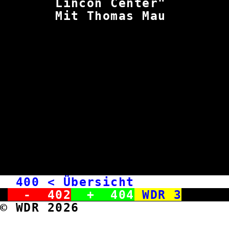
Lincon Cen
Mit Thomas
400
< Übersicht WD
-
402
+
404
WDR 3
© WDR 2026