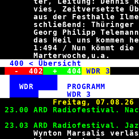
ter, Leitung: Dennis Ru
vies, Zeitversetzte Üb
aus der Festhalle Ilm
schließend: Thüringer B
Georg Philipp Teleman
das Heil uns kommen 
1:494 / Nun kömmt di
Marterwoche
400
< Übersicht WD
-
402
+
404
WDR 3
WDR
PROGRAM
WDR
Freitag, 0
23.00 ARD Radiofestival. 
23.03 ARD Radiofesti
Wynton Marsalis verläss