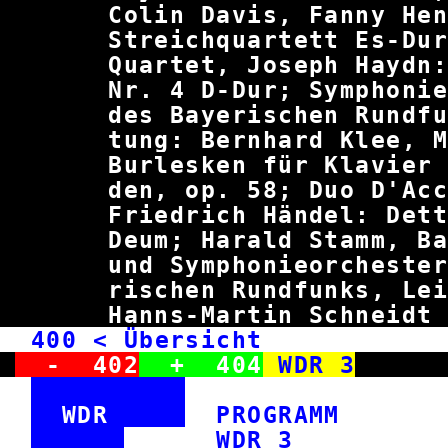
Colin Davis, Fanny
Streichquartett Es-D
Quartet, Joseph Haydn:
Nr. 4 D-Dur; Symphonie
des Bayerischen Rundfu
tung: Bernhard Klee, Ma
Burlesken für Klavier 
den, op. 58; Duo D'Acco
Friedrich Händel: Det
Deum; Harald Stamm, B
und Symphonieorchester 
rischen Rundfunks, 
Hanns-Martin Schne
400
< Übersicht WD
-
402
+
404
WDR 3
WDR
PROGRAM
WDR