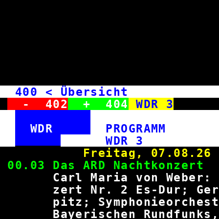
400
< Übersicht WD
-
402
+
404
WDR 3
WDR
PROGRAM
WDR
Freitag, 0
00.03 Das ARD Nach
Carl Maria von Weber: K
zert Nr. 2 Es-Dur; Ge
pitz; Symphonieorche
Bayerischen Rundfunks,