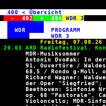
400
< Übersicht WD
-
402
+
404
WDR 3
WDR
PROGRAM
WDR
Freitag, 0
20.03 ARD Radiofestiva
MDR-Musiks
Antonin Dvo#ak: In der 
91, Ouvertüre / Waldes
68,5 / Rondo g-Moll
Richard Wagner: Waldw
der Oper "Siegfried"; L
Beethoven: Sinfonie Nr.
op. 68 "Pastorale", C
Violoncello; MDR-Sinfon