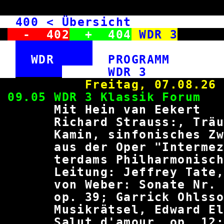
400
< Übersicht WD
-
402
+
404
WDR 3
WDR
PROGRAM
WDR
Freitag, 0
09.05 WDR 3 Klass
Mit Hein van 
Richard Strauss:, Trä
Kamin, sinfonisches Zwi
aus der Oper "Intermez
terdams Philharmonisc
Leitung: Jeffrey Tate, 
von Weber: Sonate Nr. 
op. 39; Garrick Ohlsson
Musikrätsel, Edwar
Salut d'amour, op. 12;