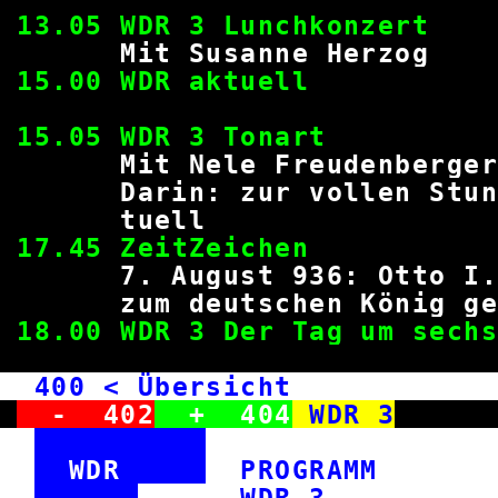
13.05 WDR 3 Lunch
Mit Susanne H
15.00 WDR ak
15.05 WDR 3 
Mit Nele Freude
Darin: zur vollen Stund
tue
17.45 ZeitZe
7. August 936: Otto I. 
zum deutschen König
18.00 WDR 3 Der Tag 
400
< Übersicht WD
-
402
+
404
WDR 3
WDR
PROGRAM
WDR