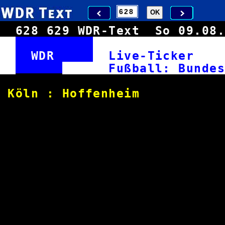
628
629
WDR-Text
So 09.0
WDR
Live-Ticke
Fußball: Bund
Köln : Hoffenhe