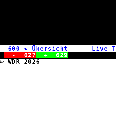
600
< Übersicht Live-T
-
627
+
629
© WDR 2026