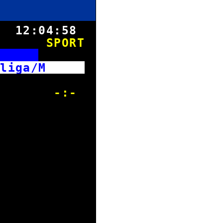
8.
12:04:58
SPORT
r
esliga/M
im -:-