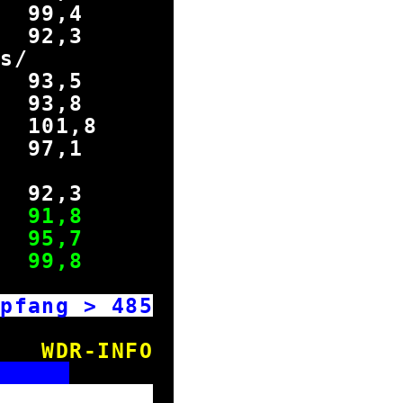
99,4
 92,3
reis/
 93,5
 93,8
d
101
,8
97,1
iner
2,3
reis 91,8
d 95,7
l 99,8
mpfang >
485
WDR-INFO
E
enster