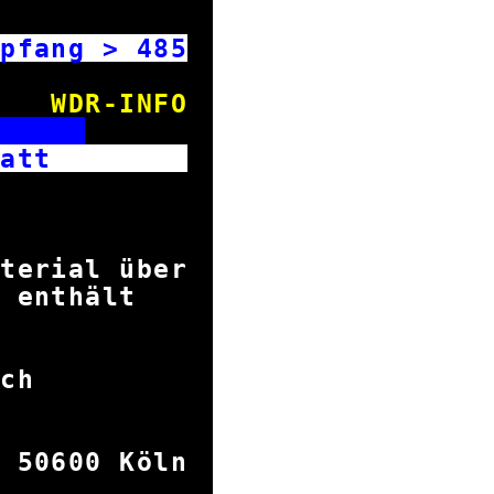
mpfang >
485
WDR-INFO
E
ltblatt
ltblatt
terial über
en enthält
porello.
hriftlich
erden:
 50600 Köln