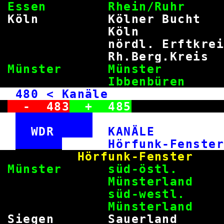
Essen Rhein/Ruh
Köln Kölner Buc
Köln 9
nördl. Erftkrei
Rh.Berg.Krei
Münster Münste
Ibbenbür
480
< Kanäle we
-
483
+
485
WDR
KANÄL
Hörfunk-F
Hörfunk-Fenster
Münster süd-
Münsterla
süd-w
Münsterla
Siegen Sauerlan