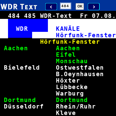
484
485
WDR-Text
Fr 07.0
WDR
KANÄL
Hörfunk-F
Hörfunk-Fenster
Aachen Aache
Eife
Monscha
Bielefeld Ostwestfa
B.Oeynhausen
Höxter 
Lübbecke 
Warburg 
Dortmund Dortmu
Düsseldorf Rhein/R
Kleve 9