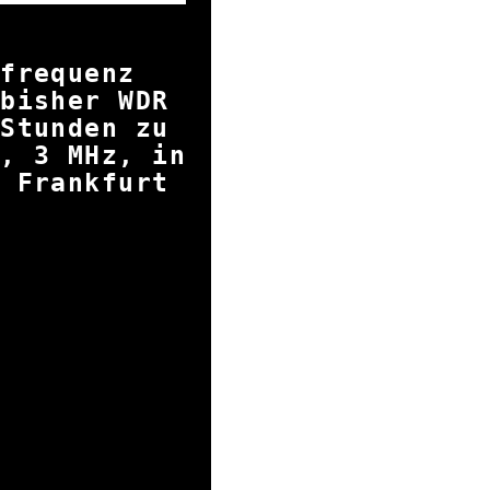
nkfrequenz
 bisher WDR
 Stunden zu
, 3 MHz, in
n Frankfurt
3 MHz.