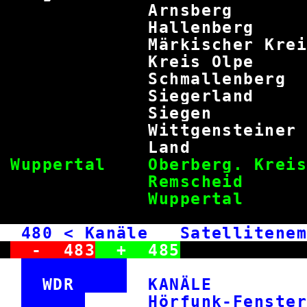
Arnsberg 
Hallenberg
Märkischer K
Kreis Olpe
Schmallenberg
Siegerlan
Siegen 
Wittgenste
Land 9
Wuppertal Oberberg. K
Remschei
Wupperta
480
< Kanäle Satellitene
-
483
+
485
WDR
KANÄL
Hörfunk-F