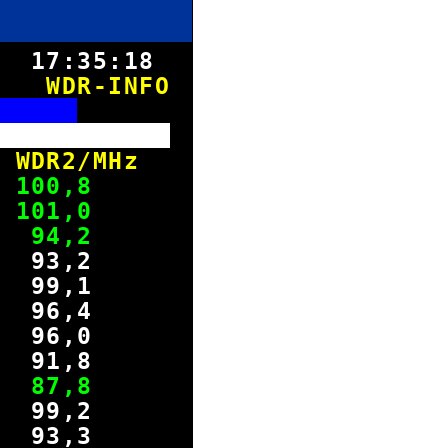
8.
17:35:19
WDR-INFO
E
enster
 WDR2/MHz
n
100
,8
l
101
,0
u 94,2
len 93,2
 99,1
96,4
96,0
91,8
nd 87,8
uhr 99,2
3,3