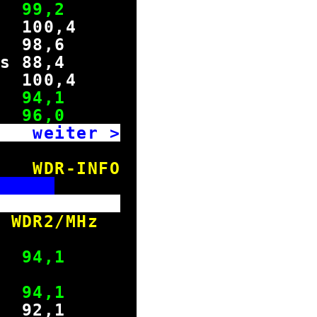
r 99,2
ht
100
,4
8,6
s 88,4
s
100
,4
r 94,1
en 96,0
iter >
WDR-INFO
E
enster
 WDR2/MHz
östl.
nd 94,1
estl.
nd 94,1
d 92,1