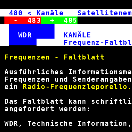
480
< Kanäle Satellitene
-
483
+
485
WDR
KANÄL
Frequenz-Fa
Frequenzen - Fa
Ausführliches Informationsma
Frequenzen und Senderangab
ein
Radio-Frequenzle
Das Faltblatt kann sc
angefordert w
WDR, Technische Information,