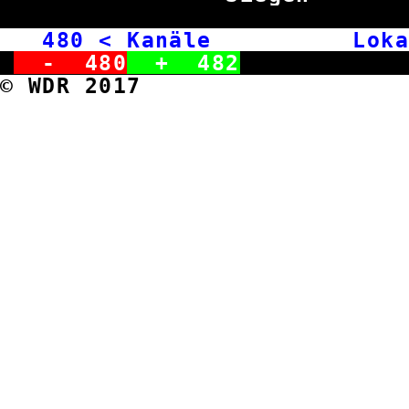
480
< Kanäle Lokal
-
480
+
482
© WDR 2017