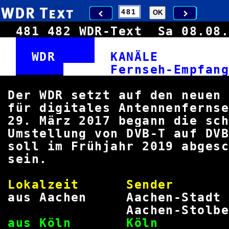
481
482
WDR-Text
Sa 08.0
WDR
KANÄL
Fernseh-E
Der WDR setzt auf den neue
für digitales Antennenfern
29. März 2017 begann die s
Umstellung von DVB-T auf DVB
soll im Frühjahr 2019 abg
sei
Lokalzeit Sende
aus Aachen Aachen-
Aachen-Sto
aus Köln 