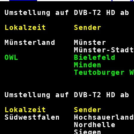
Umstellung auf DVB-T2 HD ab
Lokalzeit Sende
Münsterland Mün
Münster-S
OWL Bielefe
Min
Teutobur
Umstellung auf DVB-T2 H
Lokalzeit Sende
Südwestfalen Hochsaue
Nordhe
Sieg