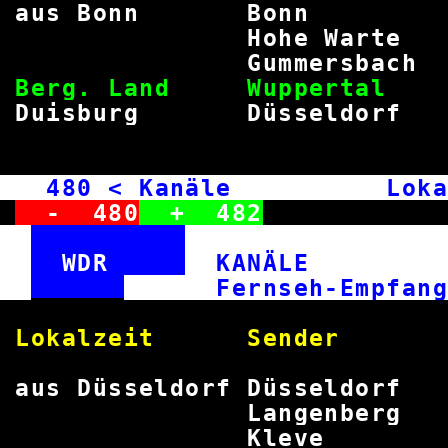
aus Bonn 
Hohe Wa
Gummers
Berg. Land Wuppe
Duisburg Düss
480
< Kanäle Lokal
-
480
+
482
WDR
KANÄL
Fernseh-E
Lokalzeit Sende
aus Düsseldorf Düsse
Langenb
Kle