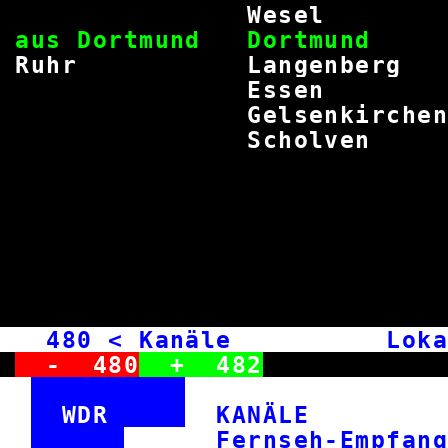
Wes
aus Dortmund Dort
Ruhr Langenbe
Ess
Gelsenkirc
Schol
480
< Kanäle Lokal
-
480
+
482
WDR
KANÄL
Fernseh-E