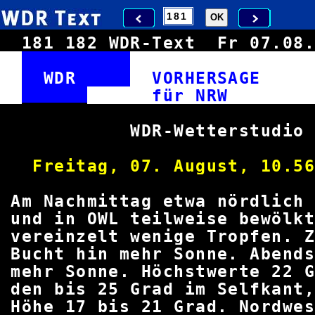
181
182
WDR-Text
Fr 07.0
WDR
VORHERSAG
für 
WDR-Wetters
Freitag, 07. August, 
Am Nachmittag etwa nördlic
und in OWL teilweise bewölk
vereinzelt wenige Tropfen.
Bucht hin mehr Sonne. Abend
mehr Sonne. Höchstwerte 22 G
den bis 25 Grad im Selfkant
Höhe 17 bis 21 Grad. Nor